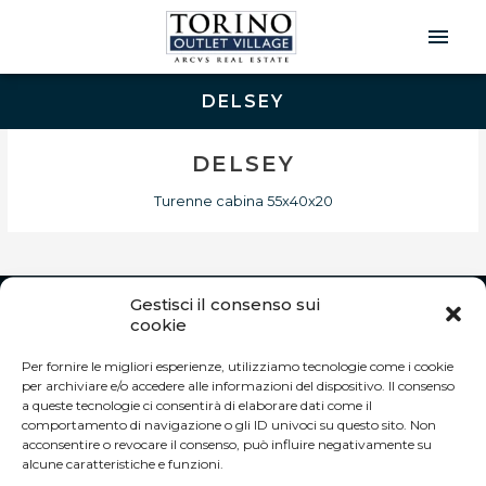
Men
Prin
DELSEY
DELSEY
Turenne cabina 55x40x20
Gestisci il consenso sui
INFO
cookie
Via Torino 160 – 10036
Per fornire le migliori esperienze, utilizziamo tecnologie come i cookie
Settimo Torinese (TO) Italia
per archiviare e/o accedere alle informazioni del dispositivo. Il consenso
Tel. +39 011 19234780
a queste tecnologie ci consentirà di elaborare dati come il
info@torinooutletvillage.com
comportamento di navigazione o gli ID univoci su questo sito. Non
acconsentire o revocare il consenso, può influire negativamente su
ORARI DI APERTURA
alcune caratteristiche e funzioni.