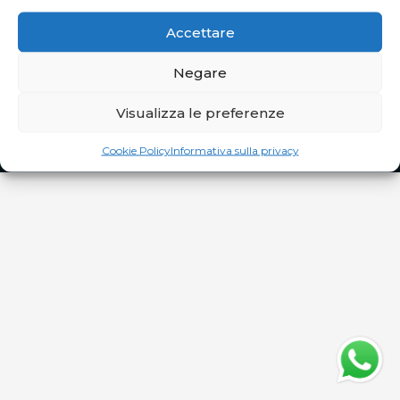
TUTTI I GIORNI
: dalle 10 alle 20 e
Accettare
APERTURA STRAORDINARIA
Pasqua CHIUSO
Negare
Pasquetta aperto dalle 10.00 alle 20.00
Visualizza le preferenze
Cookie Policy
Informativa sulla privacy