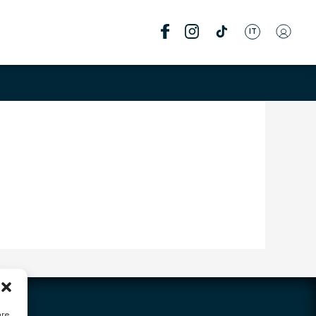
IT
are