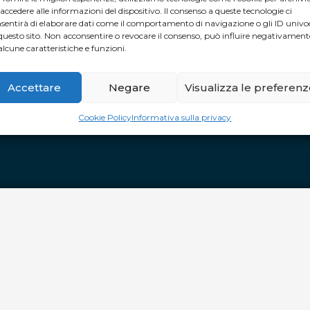
 accedere alle informazioni del dispositivo. Il consenso a queste tecnologie ci
ORARI DI APERTURA
sentirà di elaborare dati come il comportamento di navigazione o gli ID univo
questo sito. Non acconsentire o revocare il consenso, può influire negativament
alcune caratteristiche e funzioni.
TUTTI I GIORNI
: dalle 10 alle 20 e
APERTURA STRAORDINARIA
Accettare
Negare
Visualizza le preferen
Pasqua CHIUSO
Pasquetta aperto dalle 10.00 alle 20.00
Cookie Policy
Informativa sulla privacy