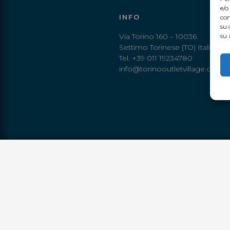
e/o
INFO
con
su 
Via Torino 160 – 10036
su 
Settimo Torinese (TO) Italia
Tel. +39 011 19234780
info@torinooutletvillage.com