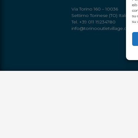
e/o
Via Torino 160 – 10036
con
Settimo Torinese (TO) Italia
su 
Tel. +39 011 19234780
su 
info@torinooutletvillage.com