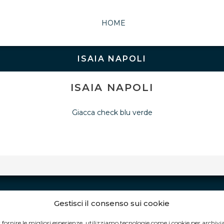
HOME
ISAIA NAPOLI
ISAIA NAPOLI
Giacca check blu verde
Gestisci il consenso sui cookie
ORARI DI APERTURA
 fornire le migliori esperienze, utilizziamo tecnologie come i cookie per archivi