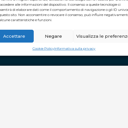
 accedere alle informazioni del dispositivo. Il consenso a queste tecnologie ci
TUTTI I GIORNI
: dalle 10 alle 20 e
sentirà di elaborare dati come il comportamento di navigazione o gli ID univo
questo sito. Non acconsentire o revocare il consenso, può influire negativament
alcune caratteristiche e funzioni.
APERTURA STRAORDINARIA
Pasqua CHIUSO
Pasquetta aperto dalle 10.00 alle 20.00
Accettare
Negare
Visualizza le preferen
Cookie Policy
Informativa sulla privacy