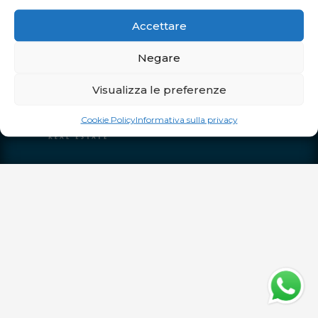
ORARI DI APERTURA
Accettare
TUTTI I GIORNI
: dalle 10 alle 20 e
Negare
APERTURA STRAORDINARIA
Pasqua CHIUSO
Visualizza le preferenze
Pasquetta aperto dalle 10.00 alle 20.00
Cookie Policy
Informativa sulla privacy