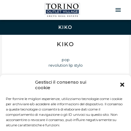
Men
Prin
KIKO
KIKO
pop
revolution lip stylo
Gestisci il consenso sui
cookie
INFO
Per fornire le migliori esperienze, utilizziamo tecnologie come i cookie
per archiviare e/o accedere alle informazioni del dispositivo. Il consenso
Via Torino 160 – 10036
a queste tecnologie ci consentirà di elaborare dati come il
Settimo Torinese (TO) Italia
comportamento di navigazione o gli ID univoci su questo sito. Non
Tel. +39 011 19234780
acconsentire o revocare il consenso, può influire negativamente su
info@torinooutletvillage.com
alcune caratteristiche e funzioni.