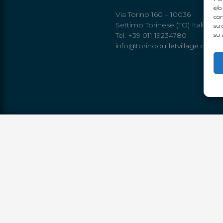
e/o
Via Torino 160 – 10036
con
Settimo Torinese (TO) Italia
su 
Tel. +39 011 19234780
su 
info@torinooutletvillage.com