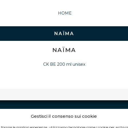
HOME
NAÏMA
NAÏMA
CK BE 200 ml unisex
Gestisci il consenso sui cookie
ORARI DI APERTURA
 fornire le migliori esperienze, utilizziamo tecnologie come i cookie per archivi