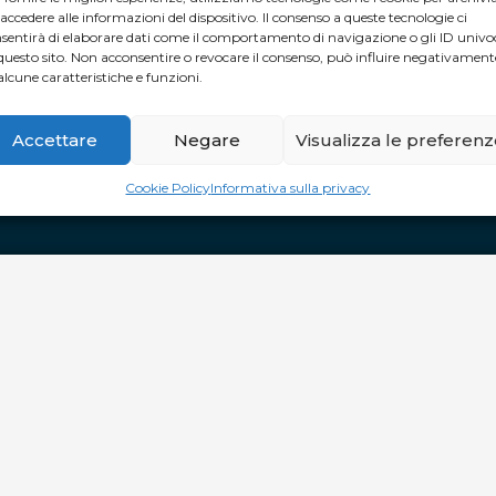
 accedere alle informazioni del dispositivo. Il consenso a queste tecnologie ci
TUTTI I GIORNI
: dalle 10 alle 20 e
sentirà di elaborare dati come il comportamento di navigazione o gli ID univo
questo sito. Non acconsentire o revocare il consenso, può influire negativament
alcune caratteristiche e funzioni.
APERTURA STRAORDINARIA
Pasqua CHIUSO
Pasquetta aperto dalle 10.00 alle 20.00
Accettare
Negare
Visualizza le preferen
Cookie Policy
Informativa sulla privacy