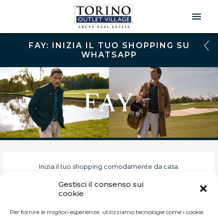
Men
Prin
FAY: INIZIA IL TUO SHOPPING SU
WHATSAPP
Inizia il tuo shopping comodamente da casa.
Gestisci il consenso sui
Contattaci al numero
+39 335 658 7135
ti accompagneremo
cookie
nella tua esperienza di shopping direttamente su WhatsApp.
Per fornire le migliori esperienze, utilizziamo tecnologie come i cookie
Sfoglia il catalogo e scopri tutte le novità della collezione.