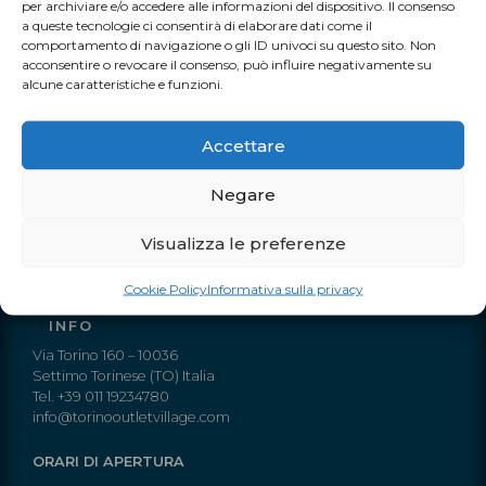
per archiviare e/o accedere alle informazioni del dispositivo. Il consenso
a queste tecnologie ci consentirà di elaborare dati come il
Contattaci per ricevere tutte le informazioni sui prodotti che
comportamento di navigazione o gli ID univoci su questo sito. Non
preferisci, le modalità di spedizione e pagamento.
acconsentire o revocare il consenso, può influire negativamente su
alcune caratteristiche e funzioni.
Accettare
TUTTI I NOSTRI EVENTI
Negare
Visualizza le preferenze
Cookie Policy
Informativa sulla privacy
INFO
Via Torino 160 – 10036
Settimo Torinese (TO) Italia
Tel. +39 011 19234780
info@torinooutletvillage.com
ORARI DI APERTURA