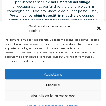
per un pranzo speciale
nei ristoranti del Village
.
Un’occasione unica per far divertire grandi e piccini in
compagnia dei Supereroi Marvel e delle Principesse Disney.
Porta i tuoi bambini travestiti in maschera
e durante il
pranzo avrete la possibilità di incontrare i vostri supereroi e
principesse preferiti, con i quali scattare una polaroid da
Gestisci il consenso sui
portare a casa con te come ricordo!
cookie
Non aspettare! Scegli una data e
chiama il punto ristoro del
Per fornire le migliori esperienze, utilizziamo tecnologie come i cookie
Village per prenotare
:
per archiviare e/o accedere alle informazioni del dispositivo. Il consenso
a queste tecnologie ci consentirà di elaborare dati come il
Domenica 14 Settembre – Casa Angelesi
–
011 896 0773
comportamento di navigazione o gli ID univoci su questo sito. Non
acconsentire o revocare il consenso, può influire negativamente su
alcune caratteristiche e funzioni.
Non lasciarti sfuggire questa occasione da favola.
Ti aspettiamo!
Accettare
Negare
Visualizza le preferenze
Cookie Policy
Informativa sulla privacy