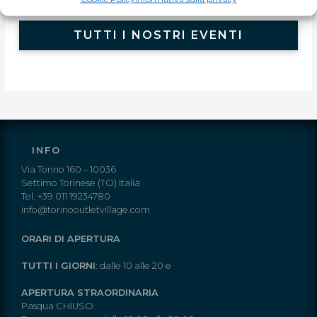
TUTTI I NOSTRI EVENTI
INFO
Via Torino 160 – 10036
Settimo Torinese (TO) Italia
Tel. +39 011 19234780
info@torinooutletvillage.com
ORARI DI APERTURA
TUTTI I GIORNI
: dalle 10 alle 20 e
APERTURA STRAORDINARIA
Pasqua CHIUSO