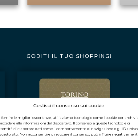
GODITI IL TUO SHOPPING!
Gestisci il consenso sui cookie
 fornire le migliori esperienze, utilizziamo tecnologie come i cookie per archivi
 accedere alle informazioni del dispositivo. Il consenso a queste tecnologie ci
sentirà di elaborare dati come il comportamento di navigazione o gli ID univo
questo sito. Non acconsentire o revocare il consenso, può influire negativament