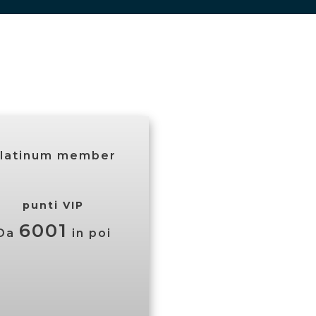
latinum member
punti VIP
6001
Da
in poi