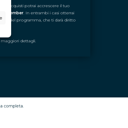
tuoi acquisti potrai accrescere il tuo
num Member
. In entrambi i casi otterrai
ze
durata del programma, che ti darà diritto
to*.
maggiori dettagli.
sta completa.