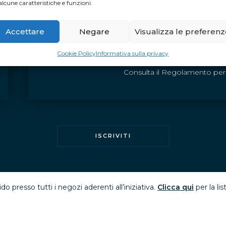
alcune caratteristiche e funzioni.
In base ai punti VIP Club che otterrai grazie ai 
status e diventare un
Gold Member
o un
Plati
Accettare
Negare
Visualizza le preferen
una nuova card, attivabile più giorni per tutta la 
al 10% di scon
Cookie Policy
Informativa sulla privacy
Consulta il Regolamento per 
ISCRIVITI
do presso tutti i negozi aderenti all’iniziativa.
Clicca qui
per la li