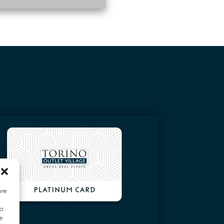
are
ci
e