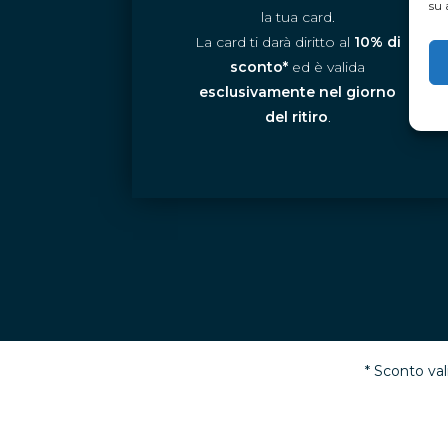
su 
la tua card.
La card ti darà diritto al
10% di
sconto*
ed è valida
esclusivamente nel giorno
del ritiro
.
* Sconto vali