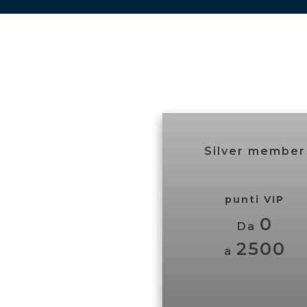
Silver member
punti VIP
0
Da
2500
a