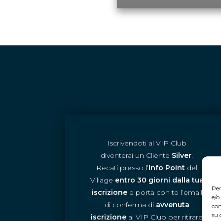
Iscrivendoti al VIP Club
diventerai un Cliente
Silver
.
Recati presso l’
Info Point
del
Village
entro 30 giorni dalla tua
Per
iscrizione
e porta con te l’email
e/o
di conferma di
avvenuta
con
su 
iscrizione
al VIP Club per ritirare