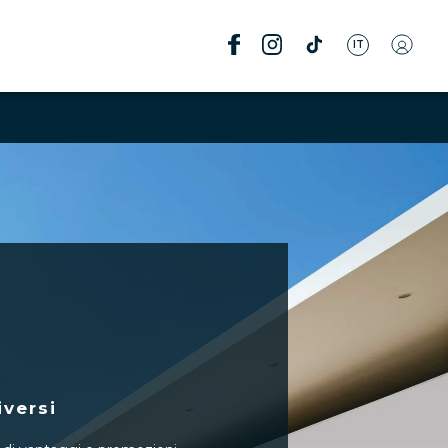
IT
iversi