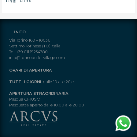
Leggi tutto »
INFO
Via Torino 160 – 10036
Settimo Torinese (TO) Italia
Tel. +39 011 19234780
info@torinooutletvillage.com
ORARI DI APERTURA
TUTTI I GIORNI
: dalle 10 alle 20 e
APERTURA STRAORDINARIA
Pasqua CHIUSO
Pasquetta aperto dalle 10.00 alle 20.00