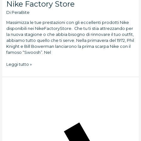
Nike Factory Store
Di
PeraBite
Massimizza le tue prestazioni con gli eccellenti prodotti Nike
disponibili nei NikeFactoryStore. Che tu ti stia attrezzando per
la nuova stagione o che abbia bisogno di rinnovare il tuo outfit,
abbiamo tutto quello che ti serve. Nella primavera del 1972, Phil
Knight e Bill Bowerman lanciarono la prima scarpa Nike con il
famoso “Swoosh”. Nel
Leggi tutto »
Adidas