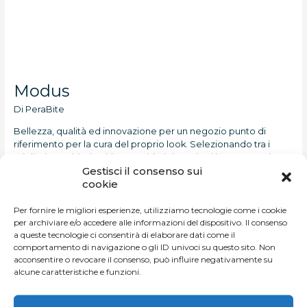
Modus
Di
PeraBite
Bellezza, qualità ed innovazione per un negozio punto di
riferimento per la cura del proprio look. Selezionando tra i
migliori marchi e le ultime novità dei prodotti beauty, Modus
Gestisci il consenso sui
offre make up personalizzati, general tester per libero servizio,
cookie
dimostrazioni ed eventi con esperti di immagine delle
maggiori case cosmetiche, trattamenti viso/corpo specifici e
Per fornire le migliori esperienze, utilizziamo tecnologie come i cookie
un’ampia gamma
per archiviare e/o accedere alle informazioni del dispositivo. Il consenso
a queste tecnologie ci consentirà di elaborare dati come il
Leggi tutto »
comportamento di navigazione o gli ID univoci su questo sito. Non
acconsentire o revocare il consenso, può influire negativamente su
alcune caratteristiche e funzioni.
L’Oréal