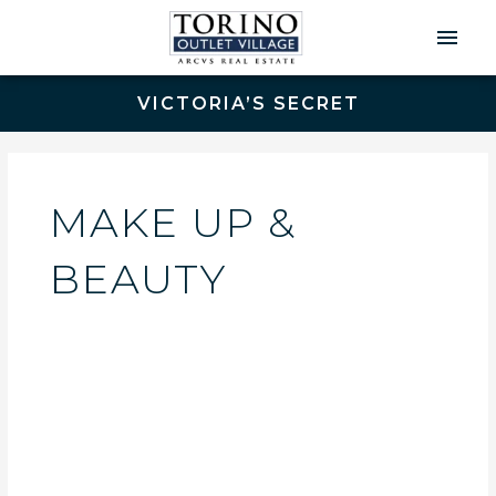
Men
Prin
VICTORIA’S SECRET
MAKE UP &
BEAUTY
Victoria’s
Secret